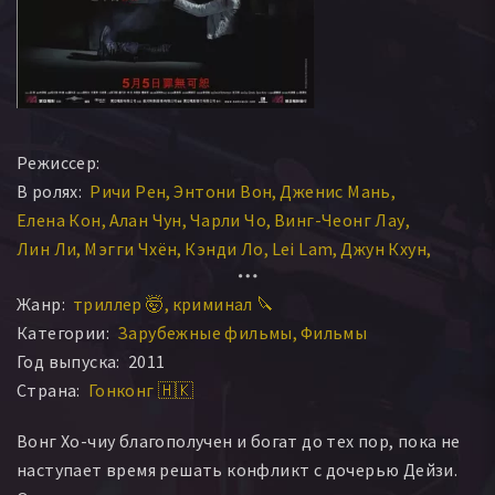
Режиссер:
В ролях:
Ричи Рен
Энтони Вон
Дженис Мань
Елена Кон
Алан Чун
Чарли Чо
Винг-Чеонг Лау
Лин Ли
Мэгги Чхён
Кэнди Ло
Lei Lam
Джун Кхун
Лау Вин-Чун
Ли Лам
Алан Чунг Сан Чуй
Жанр:
триллер 🤯
криминал 🔪
Мэгги Чхён Хо-йе
King-Kong Lam
Кенни Ло
Категории:
Зарубежные фильмы
Фильмы
Yut-yut Wong
Год выпуска:
2011
Страна:
Гонконг 🇭🇰
Вонг Хо-чиу благополучен и богат до тех пор, пока не
наступает время решать конфликт с дочерью Дейзи.