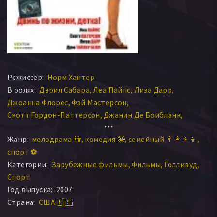
Режиссер:
Норм Хантер
В ролях:
Дэрил Сабара
Леа Пайпс
Лиза Дарр
Джоанна Флорес
Фэй Мастерсон
Скотт Гордон-Паттерсон
Джанин Де Боибланк
Лалэйн
Дениз Дауз
Девон Грайе
Хулио Оскар Мечосо
Жанр:
мелодрама 👫
комедия 🤪
семейный 👨‍👩‍👧‍👦
Ивэн Сабара
Анна Олсон
Дрю Тайлер Белл
спорт ⚽
Антонио Руис мл.
Кристофер Миэн
Брэнди Честейн
Категории:
Зарубежные фильмы
Фильмы
Голливуд
Джесика Скелтон
Тодд Броци
Дэвид Алан По
Спорт
Ши Паркер
Луис Мартин Брэга III
Дрю Летчуэрт
Год выпуска:
2007
Пейдж Мид
Джон Карло Альварез
Дебра Оренштейн
Страна:
США 🇺🇸
Джеффри Олсон
Ли Фруман
Тимоти Роман Родригез
Фонтана Баттерфилд
Джулиан Вака
Стефен Стилман