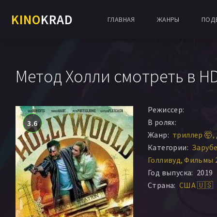
KINO
KRAD
ГЛАВНАЯ
ЖАНРЫ
ПОД
Метод Холли смотреть в H
Режиссер:
В ролях:
3.6
Жанр:
триллер 🤯
Категории:
Заруб
Голливуд
Фильмы 
Год выпуска:
2019
Страна:
США 🇺🇸