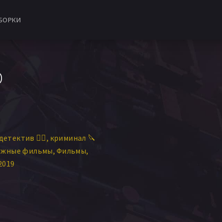
БОРКИ
D
детектив 🕵️‍♂️
криминал 🔪
ежные фильмы
Фильмы
2019