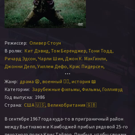
Режиссер:
Оливер Стоун
В ролях:
Кит Дэвид
Том Беренджер
Тони Тодд
Ричард Эдсон
Чарли Шин
Джон К. МакГинли
Джонни Депп
Уиллем Дефо
Крис Пидерсен
Кевин Диллон
Форест Уитакер
Реджи Джонсон
Жанр:
драма 😫
военный 👨‍✈️
история 📖
Пол Санчез
Ник Николсон
Марк Мозес
Дейл Дай
Категории:
Зарубежные фильмы
Фильмы
Голливуд
Франческо Куинн
Дэвид Найдорф
Корки Форд
Год выпуска:
1986
Боб Орвиг
Генри Стрцалковский
Кори Гловер
Страна:
США 🇺🇸
Великобритания 🇬🇧
Иван Кэйн
Уоррен МакЛин
Брэд Кассини
Эрик Хан
Берто Спор
Мэтью Уэстфолл
Крис Кастильехо
В сентябре 1967 года куда-то в приграничный район
Джеймс Терри МакИллвейн
Марк Эбенхок
между Вьетнамом и Камбоджей прибыл рядовой 25-го
Дж. Адам Гловер
Эндрю Б. Кларк
Кевин Эшелман
пехотного полка Крис Тэйлор. Прибыл, чтобы своими