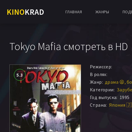
KINO
KRAD
ГЛАВНАЯ
ЖАНРЫ
ПОД
Tokyo Mafia смотреть в HD
Режиссер:
В ролях:
5.3
Жанр:
драма 😫
бо
Категории:
Заруб
Год выпуска:
1995
Страна:
Япония 🇯