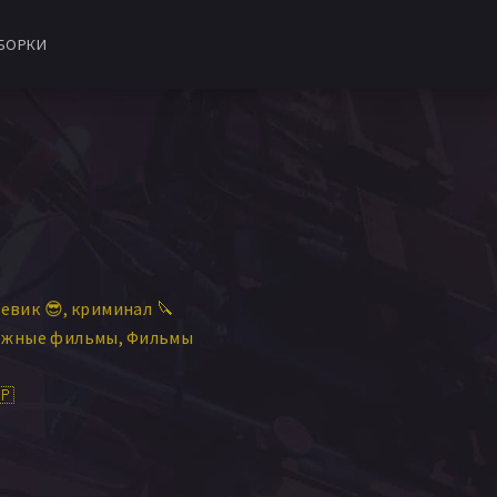
БОРКИ
евик 😎
криминал 🔪
ежные фильмы
Фильмы
🇵