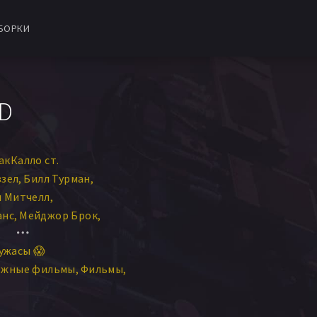
БОРКИ
HD
кКалло ст.
ззел
Билл Турман
л Митчелл
анс
Мейджор Брок
Amy Hill
Мэриэн Джонс
ужасы 😱
 Этвуд
Фостер Литтон
ежные фильмы
Фильмы
п
Анджела Кристин