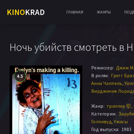
KINO
KRAD
ГЛАВНАЯ
ЖАНРЫ
ПОД
Ночь убийств смотреть в 
Режиссер:
Джим Ма
В ролях:
Грегг Бра
4.5
Анна Чаппель
Уил
Вирджиния Лорид
Джеймс Брэдфорд
Жанр:
триллер 🤯
Джилл Кинг
Ронда
Категории:
Заруб
Линда Бланкенши
Голливуд
Ужасы
Год выпуска:
1983