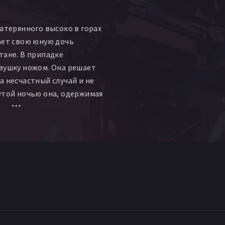
затерянного высоко в горах
ает свою юную дочь
тане. В припадке
вушку ножом. Она решает
а несчастный случай и не
Этой ночью она, одержимая
ирается убить своих
х до последнего.