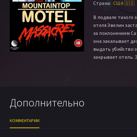
Страна:
США 🇺🇸
В подвале тихого 
отеля Эвелин заст
за поклонением Са
она закалывает де
выдать убийство з
закрывает отель. 
духом дочери, соб
постояльцев — все
Дополнительно
КОММЕНТАРИИ