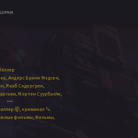
БОРКИ
Мёллер
лер
Андерс Бринк Мэдсен
нн
Якоб Седергрен
аргави
Мортен Суурбалле
рсен
Джессика Диннаж
иллер 🤯
криминал 🔪
нка Эверс-Янсен
ежные фильмы
Фильмы
Симон Беннебьёрг
ртен Тунбо
Каролин Лёппке