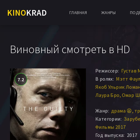
KINO
KRAD
ГЛАВНАЯ
ЖАНРЫ
ПОД
Виновный смотреть в HD
Режиссер:
Густав 
В ролях:
Мэтт Фау
7.2
Якоб Ульрик Лома
Лаура Бро
Омар Ш
Питер Кристоффе
Жанр:
драма 😫
тр
Йохан Олсен
Кати
Категории:
Заруб
Жанетт Линдбёк
Фильмы 2017
Ян Кристенсен
Мо
Год выпуска:
2017
Гюлед Абди Юссеф