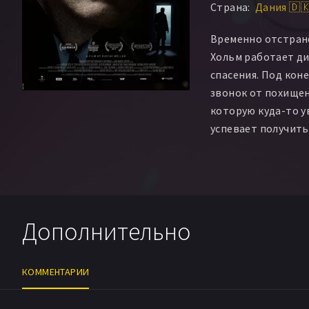
Страна:
Дания 🇩
Николай Вендельб
Томми Бах
Кристи
Временно отстран
Йорген Никласен
Хольм работает д
Аксель Кристенсе
спасения. Под кон
звонок от похище
которую куда-то у
успевает получит
когда связь обрыв
что маленькие дет
одни, Асгер прини
к сердцу и решает
способом.
Дополнительно
КОММЕНТАРИИ