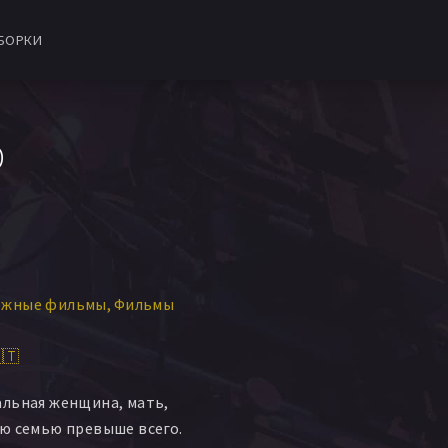
БОРКИ
D
ежные фильмы
Фильмы
🇹
альная женщина, мать,
ю семью превыше всего.