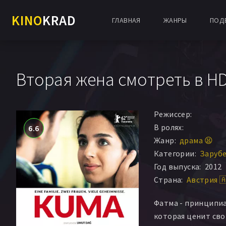
KINO
KRAD
ГЛАВНАЯ
ЖАНРЫ
ПОД
Вторая жена смотреть в H
Режиссер:
В ролях:
6.6
Жанр:
драма 😫
Категории:
Заруб
Год выпуска:
2012
Страна:
Австрия 
Фатма - принципи
которая ценит сво