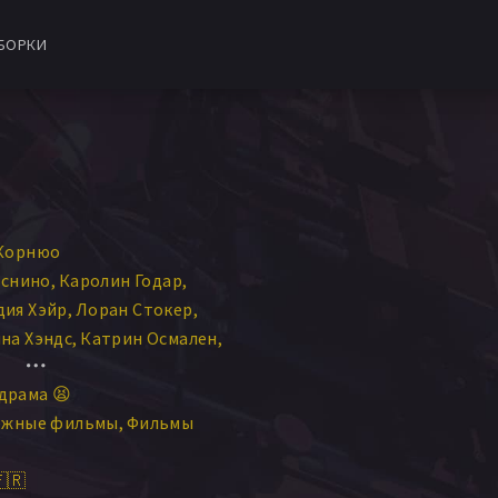
БОРКИ
Корнюо
оснино
Каролин Годар
дия Хэйр
Лоран Стокер
на Хэндс
Катрин Осмален
менс Бретеше
драма 😫
Emmanuel Noblet
ежные фильмы
Фильмы
айё
 Шуази
🇷
амп
Паскаль Орвеильон