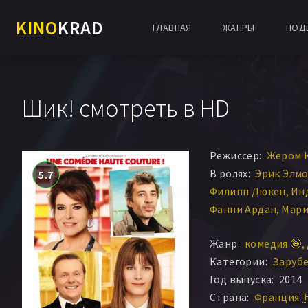
KINO
KRAD
ГЛАВНАЯ
ЖАНРЫ
ПОД
Шик! смотреть в HD
Режиссер:
Жером 
В ролях:
Эрик Элм
5.7
Филипп Дюкен
Ин
Фанни Ардан
Мари
Дебора Гралл
Кле
Жанр:
комедия 🤪
Эммануэль Нобле
Категории:
Заруб
Уильям Гэй
Эрве М
Год выпуска:
2014
Кристоф Бойер Де
Страна:
Франция 
Стефани Пастерк