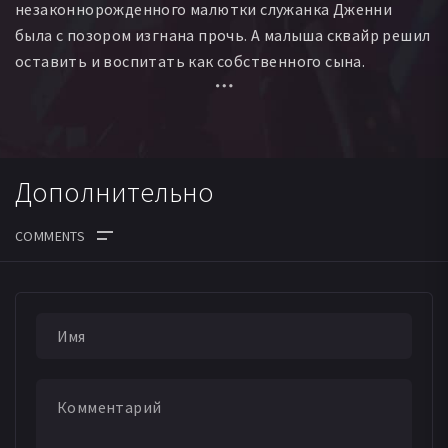
незаконнорожденного малютки служанка Дженни
была с позором изгнана прочь. А малыша сквайр решил
оставить и воспитать как собственного сына.
Мальчика назвали Том Джонс.
Он рос веселым сорванцом, и по прошествии
некоторого времени превратился в симпатичного
Дополнительно
молодого человека. Как и у всех у Тома были слабости,
одна из которых - любовь к хорошеньким женщинам.
Но стрела Купидона пронзила и его сердце.
Красавица-соседка Софи Уэстерн, ответила
взаимностью. Зато, у ее отца были другие планы
насчет дочери. Пришлось Тому покинуть дом и
отправиться в Лондон. А отважная Софи решила
последовать за возлюбленным.