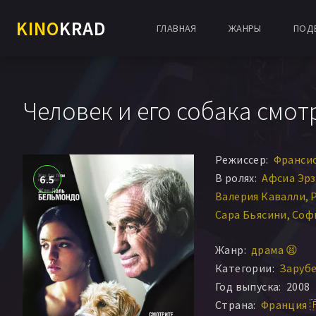
KINO
KRAD
ГЛАВНАЯ
ЖАНРЫ
ПОД
Человек и его собака смот
Режиссер:
Франси
В ролях:
Афсиа Эр
6.5
Валерия Кавалли
Сара Бьясини
Соф
Долорес Чаплин
Д
Жанр:
драма 😫
Патрик Боссо
Категории:
Заруб
Год выпуска:
2008
Страна:
Франция 