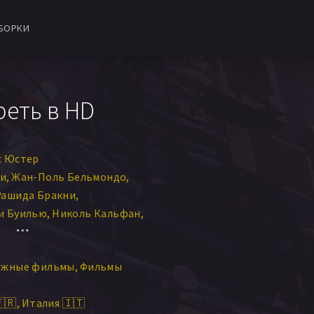
БОРКИ
реть в HD
с Юстер
зи
Жан-Поль Бельмондо
Рашида Бракни
и Буилью
Николь Кальфан
ороти Деблатон
ежные фильмы
Фильмы
🇷
Италия 🇮🇹