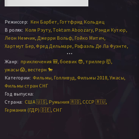
Режиссер:
Кен Барбет
Готтфрид Кольдиц
В ролях:
Коля Рэуту
Toktam Aboozary
Рэнди Кутюр
Леон Немчик
Джерри Вольф
Гойко Митич
Хартмут Бер
Фред Дельмаре
Рафаэль Де Ла Фуэнте
Минди Робинсон
Уил Трэвэл
Джеффри Росс
Жанр:
приключения 🎒
боевик 😎
триллер 🤯
Алена Чехова
Фред Людвиг
Милан Бели
ужасы 😱
вестерн 🐎
Эльза Грубе-Дайстер
Хорст Кубе
Чак Цито
Категории:
Фильмы
Голливуд
Фильмы 2018
Ужасы
Селеста Торсон
Том Ривера
Фильмы стран СНГ
Год выпуска:
Страна:
США 🇺🇸
Румыния 🇷🇴
СССР 🇷🇺
Германия (ГДР) 🇩🇪
СНГ