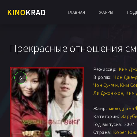
KINO
KRAD
ГЛАВНАЯ
ЖАНРЫ
ПОД
Прекрасные отношения см
Режиссер:
Ким Дж
В ролях:
Чон Джэ-
6
Чон Су-гён
Ким Со
Ли Джон-хон
Ким 
Myeong-jin Lee
Жанр:
мелодрама 
Категории:
Заруб
Год выпуска:
2007
Страна:
Корея Южн