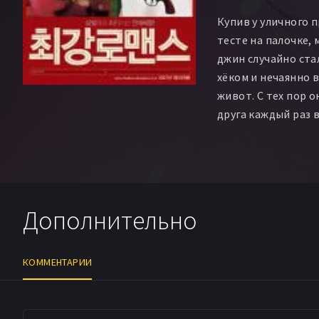
Купив у уличного 
тесте на палочке,
джин случайно ста
хёком и нечаянно в
живот. С тех пор 
друга каждый раз 
ситуациях, которы
приводят их к не
Дополнительно
КОММЕНТАРИИ