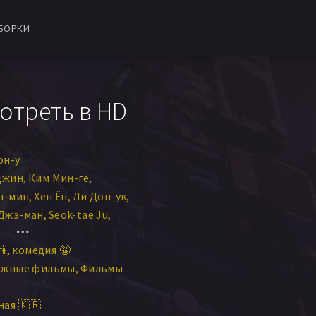
БОРКИ
отреть в HD
он-у
джин
Ким Мин-гё
н-мин
Хён Ён
Ли Дон-ук
Джэ-ман
Seok-tae Ju
👫
комедия 🤪
ежные фильмы
Фильмы
ая 🇰🇷