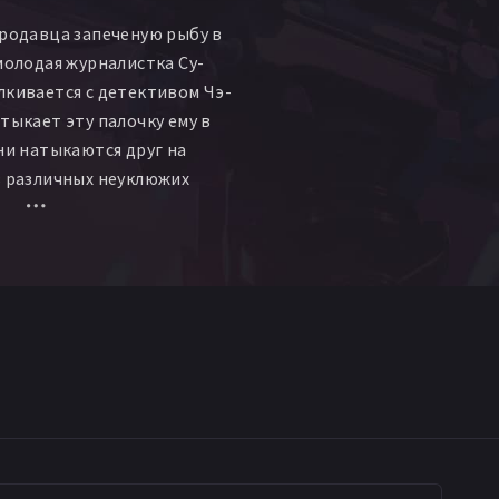
продавца запеченую рыбу в
 молодая журналистка Су-
лкивается с детективом Чэ-
тыкает эту палочку ему в
они натыкаются друг на
в различных неуклюжих
е в конечном итоге
обыкновенной любви.