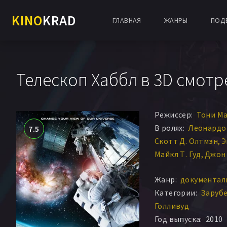
KINO
KRAD
ГЛАВНАЯ
ЖАНРЫ
ПОД
Телескоп Хаббл в 3D смотр
Режиссер:
Тони М
В ролях:
Леонардо
7.5
Скотт Д. Олтмэн
Э
Майкл Т. Гуд
Джон 
Грегори С. Джонсо
Жанр:
документал
Др. Меган МакАрту
Категории:
Заруб
Голливуд
Год выпуска:
2010