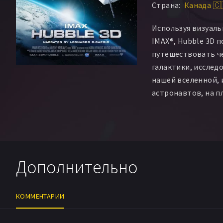
Страна:
Канада 🇨
Используя визуал
IMAX®, Hubble 3D 
путешествовать ч
галактики, исслед
нашей вселенной,
астронавтов, на 
самые трудные и в
НАСА. Благодаря к
Хаббл мы увидим в
только можно уви
самого мощного в 
Дополнительно
КОММЕНТАРИИ