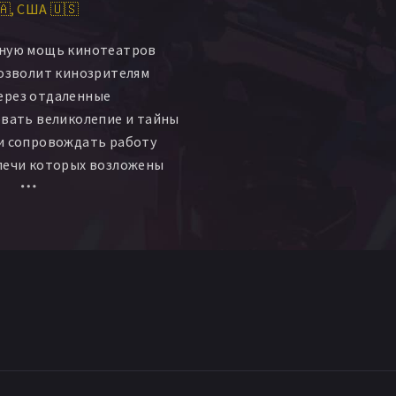
🇦
США 🇺🇸
ьную мощь кинотеатров
позволит кинозрителям
ерез отдаленные
овать великолепие и тайны
 и сопровождать работу
плечи которых возложены
ажные задачи в истории
осмическому телескопу
селенную такой, какой ее
деть в космосе с помощью
мире телескопа.