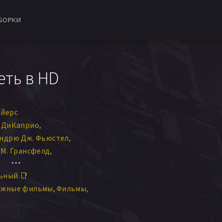
БОРКИ
еть в HD
айерс
 ДиКаприо
ндрю Дж. Фьюстел
М. Грансфелд
н
Майкл Дж. Массимино
ьный 📑
р
ежные фильмы
Фильмы