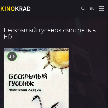
KINO
KRAD
RU
Бескрылый гусенок смотреть в
HD
5.9