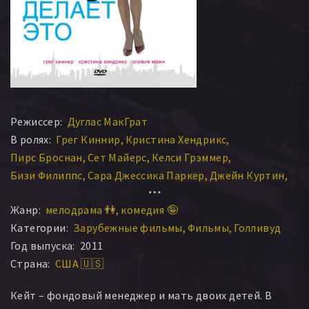
Режиссер:
Дуглас МакГрат
В ролях:
Грег Киннир
Кристина Хендрикс
Пирс Броснан
Сет Майерс
Келси Грэммер
Бизи Филиппс
Сара Джессика Паркер
Джейн Куртин
Марк Блум
Оливия Манн
Жанр:
мелодрама 👫
комедия 🤪
Категории:
Зарубежные фильмы
Фильмы
Голливуд
Год выпуска:
2011
Страна:
США 🇺🇸
Кейт – фондовый менеджер и мать двоих детей. В