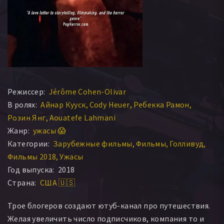
Режиссер:
Jérôme Cohen-Olivar
В ролях:
Айнар Кууск
Cody Heuer
Ребекка Рамон
Розин Янг
Aouatefe Lahmani
Жанр:
ужасы 😱
Категории:
Зарубежные фильмы
Фильмы
Голливуд
Фильмы 2018
Ужасы
Год выпуска:
2018
Страна:
США 🇺🇸
Трое блогеров создают ютуб-канал про путешествия.
Желая увеличить число подписчиков, компания то и