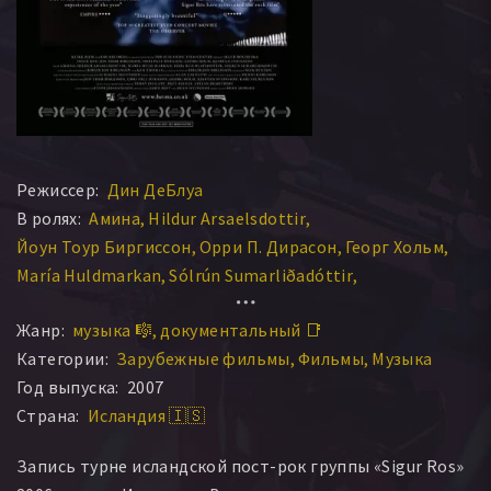
Режиссер:
Дин ДеБлуа
В ролях:
Амина
Hildur Arsaelsdottir
Йоун Тоур Биргиссон
Орри П. Дирасон
Георг Хольм
María Huldmarkan
Sólrún Sumarliðadóttir
Кьяртан Свейнссон
Эдда Рун Олафсдоттир
Жанр:
музыка 🎼
документальный 📑
Категории:
Зарубежные фильмы
Фильмы
Музыка
Год выпуска:
2007
Страна:
Исландия 🇮🇸
Запись турне исландской пост-рок группы «Sigur Ros»