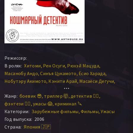
Режиссер:
В ролях:
Хитоми
Рен Осуги
Рюхэй Мацуда
Масанобу Андо
Синъя Цукамото
Ёсио Харада
Нобутэру Акимото
Кэнити Арай
Масаёси Дегучи
Эри Фусэ
Синья Цукамото
Жанр:
боевик 😎
триллер 🤯
детектив 🕵️‍♂️
фэнтези 🧝‍♂️
ужасы 😱
криминал 🔪
Категории:
Зарубежные фильмы
Фильмы
Ужасы
Год выпуска:
2006
Страна:
Япония 🇯🇵