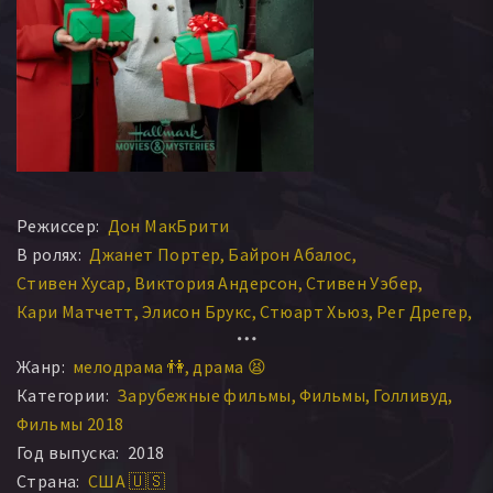
Режиссер:
Дон МакБрити
В ролях:
Джанет Портер
Байрон Абалос
Стивен Хусар
Виктория Андерсон
Стивен Уэбер
Кари Матчетт
Элисон Брукс
Стюарт Хьюз
Рег Дрегер
Lyla Elliott
Жанр:
мелодрама 👫
драма 😫
Категории:
Зарубежные фильмы
Фильмы
Голливуд
Фильмы 2018
Год выпуска:
2018
Страна:
США 🇺🇸