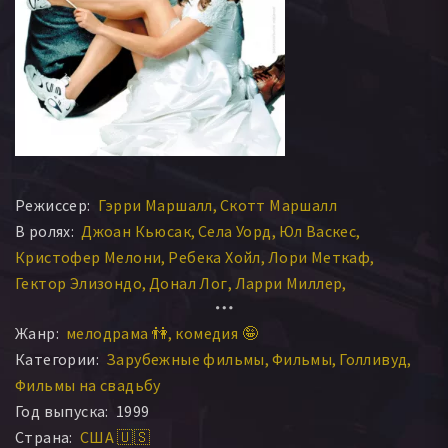
Режиссер:
Гэрри Маршалл
Скотт Маршалл
В ролях:
Джоан Кьюсак
Села Уорд
Юл Васкес
Кристофер Мелони
Ребека Хойл
Лори Меткаф
Гектор Элизондо
Донал Лог
Ларри Миллер
Джулия Робертс
Лиза Робертс Гиллан
Пол Дули
Жанр:
мелодрама 👫
комедия 🤪
Рита Уилсон
Ричард Гир
Линда Ларкин
Рег Роджерс
Категории:
Зарубежные фильмы
Фильмы
Голливуд
Дайана Кент
Патрик Ричвуд
Тиффани Полсен
Фильмы на свадьбу
Джейн Моррис
Том Мэйсон
Кевин Мюррэй
Год выпуска:
1999
Кэтлин Маршалл
Сандра Тейлор
Джек Хоффман
Страна:
США 🇺🇸
Шеннон Уилкокс
Джин Шертлер
Марисоль Корреа