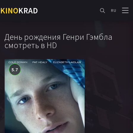
KINO
KRAD
RU
День рождения Генри Гэмбла
смотреть в HD
5.7