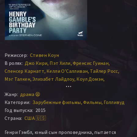
Режиссер:
Стивен Коун
В ролях:
Джо Кири
Пэт Хили
Френсис Гуинан
Спенсер Карнатт
Келли О’Салливан
Тайлер Росс
Мэг Талкен
Элизабет Лайдлоу
Коул Домэн
Nina Ganet
Дэниэл Кайри
Jack Ball
Трэвис А. Найт
Жанр:
драма 😫
Melanie Neilan
Cole Doman
Зои Тайсон
Категории:
Зарубежные фильмы
Фильмы
Голливуд
Ханна Дворкин
Mia Hulen
Патрик Эндрюс
Год выпуска:
2015
Грэйс Мелон
Darci Nalepa
Страна:
США 🇺🇸
Генри Гэмбл, юный сын проповедника, пытается