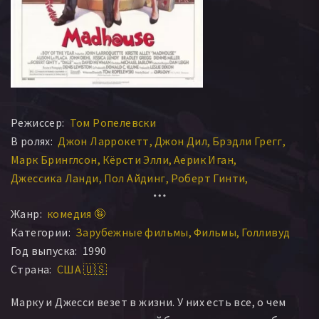
Режиссер:
Том Ропелевски
В ролях:
Джон Ларрокетт
Джон Дил
Брэдли Грегг
Марк Бринглсон
Кёрсти Элли
Аерик Иган
Джессика Ланди
Пол Айдинг
Роберт Гинти
Деннис Миллер
Рич Хопкинс
Джон Праудстар
Жанр:
комедия 🤪
Роб Камиллетти
Элисон Ла Плаца
Уэйн Типпит
Категории:
Зарубежные фильмы
Фильмы
Голливуд
Пеппи Сандерс
Эрл В. Смит
Марлон Дартон
Год выпуска:
1990
Джей Бернард
Рене Л. Морено
Боб Соренсон
Страна:
США 🇺🇸
Майкл Санд
Элизабет Лэнг
Рихард Александер
Хезер МакНейр
Майкл Уолтман
Лиза Рубин
Марку и Джесси везет в жизни. У них есть все, о чем
Джейби Уоррен
Дебора Отто
Karen Kronwell