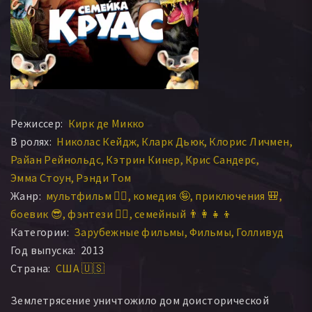
Режиссер:
Кирк де Микко
В ролях:
Николас Кейдж
Кларк Дьюк
Клорис Личмен
Райан Рейнольдс
Кэтрин Кинер
Крис Сандерс
Эмма Стоун
Рэнди Том
Жанр:
мультфильм 🧚‍♀️
комедия 🤪
приключения 🎒
боевик 😎
фэнтези 🧝‍♂️
семейный 👨‍👩‍👧‍👦
Категории:
Зарубежные фильмы
Фильмы
Голливуд
Год выпуска:
2013
Страна:
США 🇺🇸
Землетрясение уничтожило дом доисторической