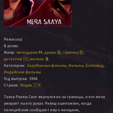
Режиссер:
В ролях:
Жанр:
мелодрама 👫
драма 😫
триллер 🤯
детектив 🕵️‍♂️
мюзикл 🕺
Категории:
Зарубежные фильмы
Фильмы
Болливуд
Индийские фильмы
Год выпуска:
1966
Страна:
Индия 🇮🇳
Такер Ракеш Синг вернулся из-за границы, и его жена
умирает на его руках. Ракеш ошеломлен, когда
полицейские сообщают ему о женщине,