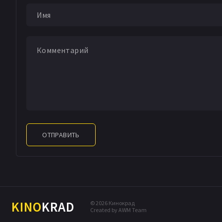
Фильм не просто и
сезона через приз
и открывает новые
настоящем полюби
пейзажи и магичес
замки и звездные 
фантазия авторов
получила достойн
экране!
ОТПРАВИТЬ
KINO
KRAD
© 2026 Кинокрад
Created by AWM Team