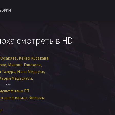
БОРКИ
оха смотреть в HD
Кусакава
Кейзо Кусакава
ока
Микако Такахаси
 Тамура
Нана Мидзуки
Каори Мидзухаси
на Бурк
мультфильм 🧚‍♀️
Рэй Игараси
ежные фильмы
Фильмы
🇵