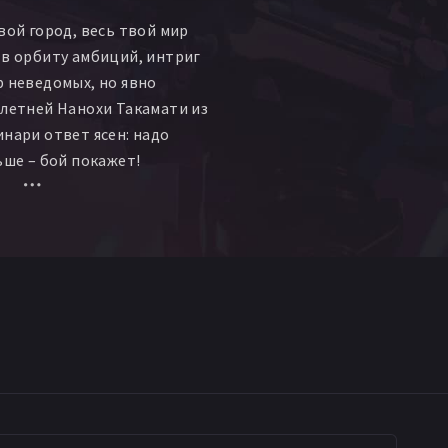
вой город, весь твой мир
 в орбиту амбиций, интриг
р неведомых, но явно
-летней Нанохи Такамати из
инари ответ ясен: надо
ьше – бой покажет!
я девочка, выросшая в
ча и кулинарии, вовсе не
 на голову в прямом смысле
ться артефакты забытых
нные маги и космические
 самураев быстро
и нашла свое место в
опутно подружившись и с
оперниками. Ибо лейтмотив
т – с Нанохой лучше