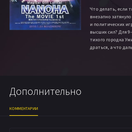
Что делать, если т
внезапно затянуло
и политических иг
высших сил? Для 9
тихого городка Ум
драться, а что дал
Симпатичная рыжа
семье мастеров ме
растерялась, когда
слова стали сыпа
миров, могуществе
Дополнительно
миротворцы. Дочь
сориентировалась 
новом раскладе, п
КОММЕНТАРИИ
союзниками, и с с
сюжета очень прос
дружить!