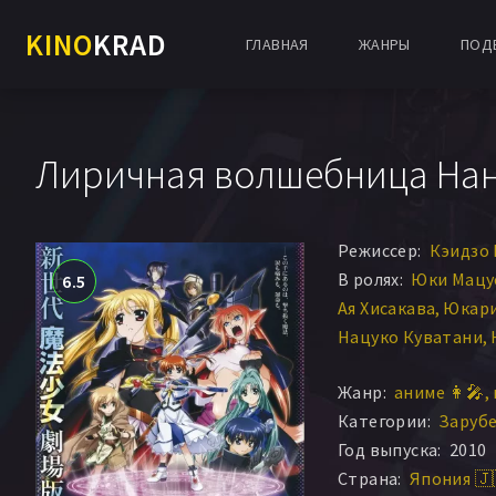
KINO
KRAD
ГЛАВНАЯ
ЖАНРЫ
ПОД
Лиричная волшебница Нан
Режиссер:
Кэидзо 
В ролях:
Юки Мацу
6.5
Ая Хисакава
Юкари
Нацуко Куватани
Масуми Асано
Дон
Жанр:
аниме 👩‍🎤
Кевин Дж. Инглэнд
Категории:
Заруб
Каори Мизухаши
Год выпуска:
2010
Страна:
Япония 🇯