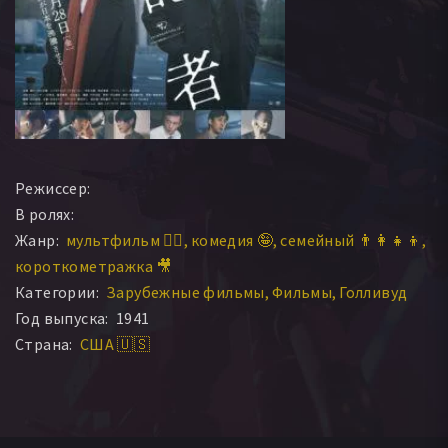
Режиссер:
В ролях:
Жанр:
мультфильм 🧚‍♀️
комедия 🤪
семейный 👨‍👩‍👧‍👦
короткометражка 🎥
Категории:
Зарубежные фильмы
Фильмы
Голливуд
Год выпуска:
1941
Страна:
США 🇺🇸