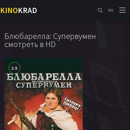
KINO
KRAD
RU
Блюбарелла: Супервумен
смотреть в HD
2.5