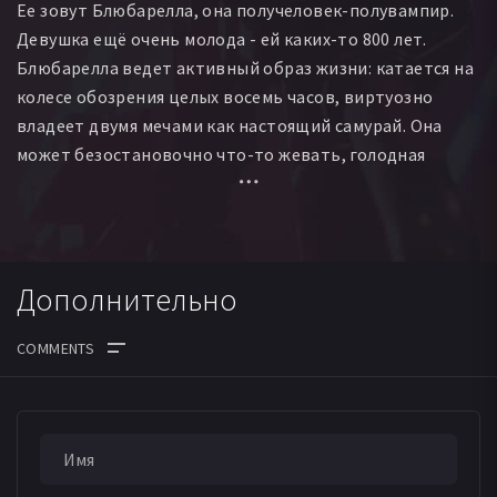
Ее зовут Блюбарелла, она получеловек-полувампир.
Славика Коска-Врлази
Марк Болдин
Митя Смилянич
Девушка ещё очень молода - ей каких-то 800 лет.
Хрвое Докоза
Карло Перван
Далибор Бркич
Блюбарелла ведет активный образ жизни: катается на
Вжекослав Катусин
колесе обозрения целых восемь часов, виртуозно
владеет двумя мечами как настоящий самурай. Она
может безостановочно что-то жевать, голодная
Блюбарелла опасна вдвойне! Оказавшись в Германии
во время Второй мировой войны, эта толстушка
играючи расправляется с немецкими солдатами.
Дополнительно