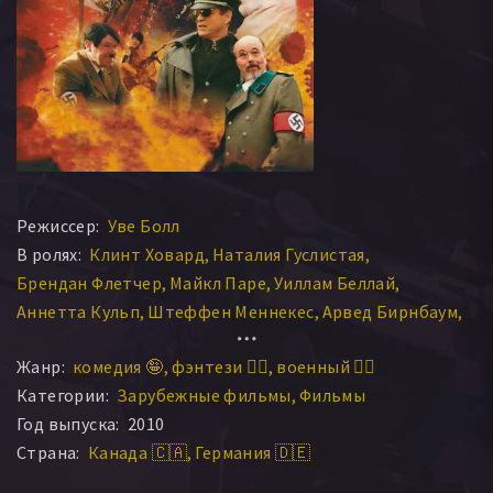
Режиссер:
Уве Болл
В ролях:
Клинт Ховард
Наталия Гуслистая
Брендан Флетчер
Майкл Паре
Уиллам Беллай
Аннетта Кульп
Штеффен Меннекес
Арвед Бирнбаум
Сафия Кэйгин
Ник Голдман
Славен Спанович
Жанр:
комедия 🤪
фэнтези 🧝‍♂️
военный 👨‍✈️
Люка Перос
Линдсэй Холлистер
Горан Манич
Категории:
Зарубежные фильмы
Фильмы
Дамир Полийчак
Миран Курспахич
Душан Букан
Год выпуска:
2010
Дора Липовкан
Петар Бенчич
Дино Скаре
Свен Якир
Страна:
Канада 🇨🇦
Германия 🇩🇪
Даворка Товило
Катарина Брозинчевич
Борис Бальта
Франк Раффел
Бранка Прислич