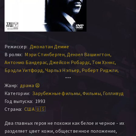
Режиссер:
Джонатан Демме
В ролях:
Мэри Стинберген
Дензел Вашингтон
Антонио Бандерас
Джейсон Робардс
Том Хэнкс
Брэдли Уитфорд
Чарльз Нэпьер
Роберт Риджли
Джоэнн Вудворд
Рон Вотер
Жанр:
драма 😫
Категории:
Зарубежные фильмы
Фильмы
Голливуд
Год выпуска:
1993
Страна:
США 🇺🇸
Два главных героя не похожи как белое и черное - их
разделяет цвет кожи, общественное положение,