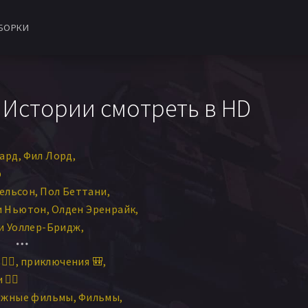
БОРКИ
 Истории смотреть в HD
вард
Фил Лорд
р
ельсон
Пол Беттани
и Ньютон
Олден Эренрайк
и Уоллер-Бридж
онас Суотамо
‍♀️
приключения 🎒
🧝‍♂️
ежные фильмы
Фильмы