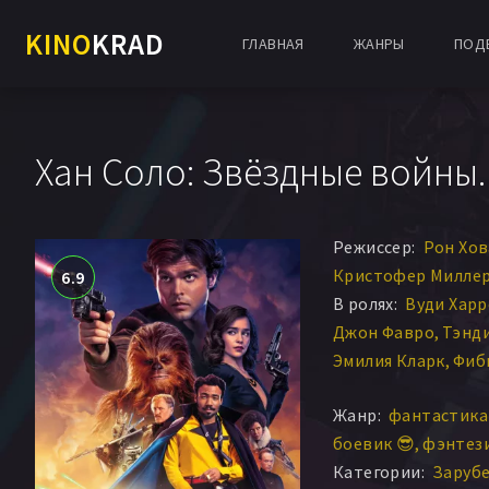
KINO
KRAD
ГЛАВНАЯ
ЖАНРЫ
ПОД
Хан Соло: Звёздные войны.
Режиссер:
Рон Хо
Кристофер Милле
6.9
В ролях:
Вуди Харр
Джон Фавро
Тэнд
Эмилия Кларк
Фиб
Дональд Гловер
Й
Жанр:
фантастика 
Эрин Келлиман
боевик 😎
фэнтези 
Категории:
Заруб