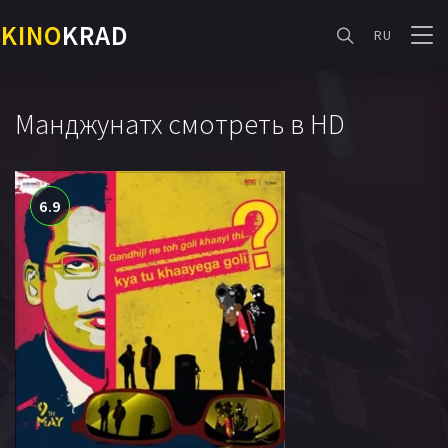
KINO
KRAD
RU
Манджунатх смотреть в HD
6.9