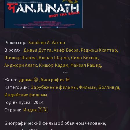
Режиссер:
Sandeep A. Varma
В ролях:
Дивья Дутта
Азиф Басра
Раджеш Кхаттар
Шишир Шарма
Яшпал Шарма
Сима Бисвас
Анджори Алагх
Кишор Кадам
Файзал Рашид
Karan Ashar
Saksham Dayma
Anand Nandkumar
Жанр:
драма 😫
биография 📔
Ом Пракаш
Girish Sahdev
Saurabh Santosh
Категории:
Зарубежные фильмы
Фильмы
Болливуд
Satiiysh Saarathy Sasho
Индийские фильмы
Год выпуска:
2014
Страна:
Индия 🇮🇳
Биографический фильм об обычном человеке,