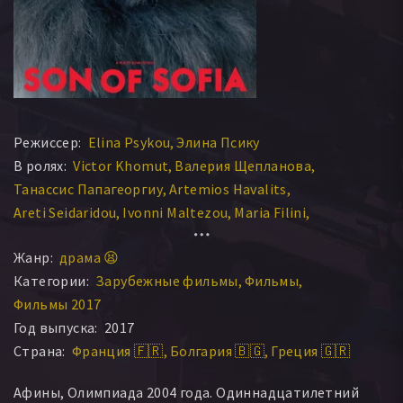
Режиссер:
Elina Psykou
Элина Псику
В ролях:
Victor Khomut
Валерия Щепланова
Танассис Папагеоргиу
Artemios Havalits
Areti Seidaridou
Ivonni Maltezou
Maria Filini
Marinos Veslemes
Кристос Стергиоглоу
Жанр:
драма 😫
Ивонни Мальтезу
Категории:
Зарубежные фильмы
Фильмы
Фильмы 2017
Год выпуска:
2017
Страна:
Франция 🇫🇷
Болгария 🇧🇬
Греция 🇬🇷
Афины, Олимпиада 2004 года. Одиннадцатилетний