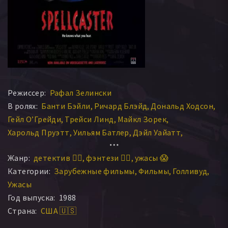
Режиссер:
Рафал Зелински
В ролях:
Банти Бэйли
Ричард Блэйд
Дональд Ходсон
Гейл О’Грейди
Трейси Линд
Майкл Зорек
Харольд Пруэтт
Уильям Батлер
Дэйл Уайатт
Майкл Дик
Ким Джонстон Ульрих
Адам Энт
Жанр:
детектив 🕵️‍♂️
фэнтези 🧝‍♂️
ужасы 😱
Martha Demson
Марчелло Модуньо
Категории:
Зарубежные фильмы
Фильмы
Голливуд
Ужасы
Год выпуска:
1988
Страна:
США 🇺🇸