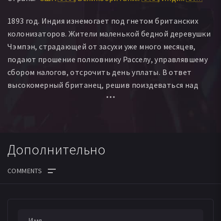
Крис Инглэнд
Саймон Холмс
Рэй Ивз
Джон Хаус
1893 год. Индия изнемогает под гнетом британских
Нил Патрик
Джэми Уайтби Коулз
Бэрри Харт
колонизаторов. Жители маленькой бедной деревушки
Алекс Ширтклифф
Чэмпэн, страдающей от засухи уже много месяцев,
подают прошение полковнику Расселу, управлявшему
сбором налогов, отсрочить день уплаты. В ответ
высокомерный британец, решив поиздеваться над
несчастными, предлагает им пари: просьба будет
удовлетворена, если местные жители смогут
переиграть его в крикет. Гордый Бхаван принимает
вызов, хотя не имеет ни малейшего представления об
Дополнительно
этой игре. Но сестра полковника, красавица Элизабет,
возмущенная жестокостью брата, решает помочь
Бхавану овладеть правилами…