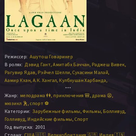
Режиссер:
Ашутош Говарикер
В ролях:
Дэвид Гант
Амитабх Баччан
Раджеш Вивек
Рагувир Ядав
Рэйчел Шелли
Сухасини Малай
Аамир Кхан
А.К. Хангал
Кулбхушан Харбанда
Джавед Кхан
Яшпал Шарма
Пол Блекторн
Жанр:
мелодрама 👫
приключения 🎒
драма 😫
Прадип Рават
Грейси Сингх
Раджендра Гупта
мюзикл 🕺
спорт ⚽
Шри Валлабх Вьяс
Амин Хаджи
Акхилендра Мишра
Категории:
Зарубежные фильмы
Фильмы
Болливуд
Бен Нилон
Дайя Шанкар Пандеу
Раджа Авасти
Голливуд
Индийские фильмы
Спорт
Ховард Ли
Анупам Шийам
Ану Ансари
Адитья Лакхия
Год выпуска:
2001
Джереми Чайлд
Праматеш Мехта
Рахендранат Зутши
Страна:
США 🇺🇸
Великобритания 🇬🇧
Индия 🇮🇳
Эмин Гази
Джон Роу
Бхим Вакани
Парвин Бано