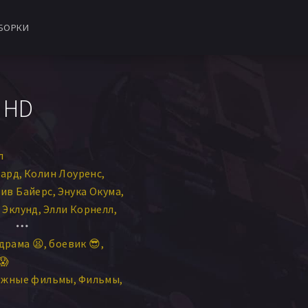
БОРКИ
 HD
л
вард
Колин Лоуренс
ив Байерс
Энука Окума
 Эклунд
Элли Корнелл
ка Дюранс
Она Грауэр
драма 😫
боевик 😎
ф Нейкед
😱
Адам Хэррингтон
ежные фильмы
Фильмы
изабет Розен
они Тимпоне