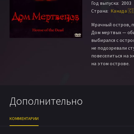
Год выпуска:
2003
Дэвид Палффи
Кр
Страна:
Канада 🇨
Биргит Стейн
Пен
Машиа Вон-Хулбер
Мрачный остров, п
Кристоф Нулен
Дом мертвых — оби
выбирался с остро
не подозревали с
повеселиться на э
на этом острове.
Дополнительно
КОММЕНТАРИИ