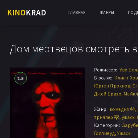
KINO
KRAD
ГЛАВНАЯ
ЖАНРЫ
ПОД
Дом мертвецов смотреть в
Режиссер:
Уве Бол
В ролях:
Клинт Хо
2.5
Юрген Прохнов
Ст
Джей Бразо
Майкл
Соня Саломяа
Эри
Жанр:
комедия 🤪
Тайрон Лейтсо
Би
триллер 🤯
ужасы 
Джонатан Черри
Категории:
Заруб
Уилл Сэндерсон
Эл
Голливуд
Ужасы
Кира Клавелл
Энт