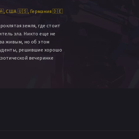
ис Поуп
Бен Деррик
🇦
США 🇺🇸
Германия 🇩🇪
ни Фанг
т
Стивен Криозер
роклятая земля, где стоит
тель зла. Никто еще не
ва живым, но об этом
туденты, решившие хорошо
кзотической вечеринке