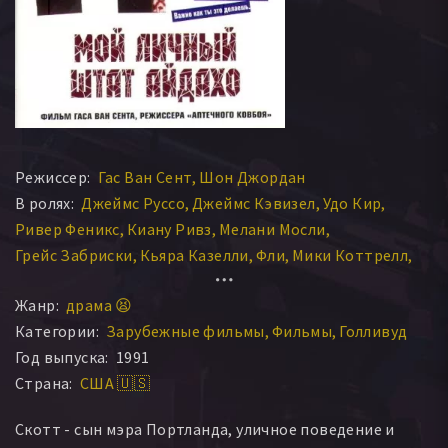
Режиссер:
Гас Ван Сент
Шон Джордан
В ролях:
Джеймс Руссо
Джеймс Кэвизел
Удо Кир
Ривер Феникс
Киану Ривз
Мелани Мосли
Грейс Забриски
Кьяра Казелли
Фли
Мики Коттрелл
Скотт Патрик Грин
Уильям Ричерт
Родни Харви
Жанр:
драма 😫
Майкл Паркер
Джесси Томас
Эрик Халл
Категории:
Зарубежные фильмы
Фильмы
Голливуд
Пэт Паттерсон
Том Трауп
Пао Пей Андреоли
Год выпуска:
1991
Мэттью Эберт
Грег Мерфи
Роберт Эгон
Страна:
США 🇺🇸
Стивен Кларк Пачоза
Джесси Мерц
Вана О’Брайэн
Том Крамер
Брайан Уилсон
Том Петерсон
Скотт - сын мэра Портланда, уличное поведение и
Сэлли Кертис
Роберт Ли Питчлинн
Вэйд Эванс