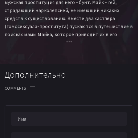
мужская проституция для него - бунт. Майк - гей,
Шоун Джонс
Джордж Коннер
Оливер Кирк
страдающий нарколепсией, не имеющий никаких
Стэнли Хейнсворт
Джошуа Хэлладэй
Дуглас Толленен
средств к существованию. Вместе два хастлера
Лэнни Свердлоу
Уолли Гаарсленд
Марк Уивер
(гомосексуала-проститута) пускаются в путешествие в
Конрад ’Бад’ Монтгомери
Стив Вернельсон
поисках мамы Майка, которое приводит их в его
Майк Каскадден
Джеймс А. Арлинг
Ана Кавинато
родной город - Айдахо, и далее в Италию и назад в
Дэвид Реппинхэген
Тайгер Уоррен
Портланд...
Массимо Ди Катальдо
Паоло Байокко
Марио Страччьяроло
Хезер Дж. Браден
Керстен Каппенбендер
Эли Свенсон
Дополнительно