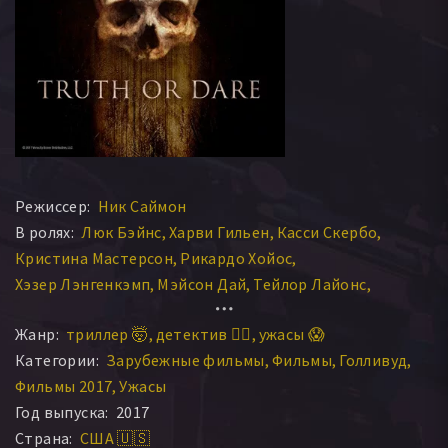
Режиссер:
Ник Саймон
В ролях:
Люк Бэйнс
Харви Гильен
Касси Скербо
Кристина Мастерсон
Рикардо Хойос
Хэзер Лэнгенкэмп
Мэйсон Дай
Тейлор Лайонс
Бритни Сарпи
Алекссис Лемир
Жанр:
триллер 🤯
детектив 🕵️‍♂️
ужасы 😱
Категории:
Зарубежные фильмы
Фильмы
Голливуд
Фильмы 2017
Ужасы
Год выпуска:
2017
Страна:
США 🇺🇸