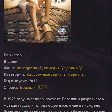
Режиссер:
В ролях:
Жанр:
мелодрама 👫
комедия 🤪
драма 😫
Категории:
Зарубежные сериалы
Сериалы
Год выпуска:
2012
Страна:
Бразилия 🇧🇷
В 1925 году на северо-востоке Бразилии разразилась
жуткая засуха, и голодающее население вынуждено
было спешно покидать выжженые и бесплодные поля.