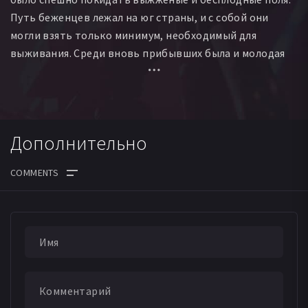
Путь беженцев лежал на юг страны, и с собой они
могли взять только минимум, необходимый для
выживания. Среди вновь прибывших была и молодая
мулатка Габриэла, потерявшая своих родителей еще в
детстве. Наивная и выросшая в той среде, где все
определялось в основном ценностями морального
толка, она воспринимает все происходящее с детской
Дополнительно
непосредственностью. Габриэла устраивается
поварихой в дом араба Насиба, которому
принадлежит бар «Везувий». Насиб страстно
влюбляется в молодую и хорошенькую Габриэлу с
ДАТА ВЫХОДА СЕРИЙ
кожей цвета корицы.