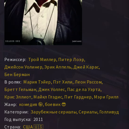
Режиссер:
Трой Миллер
Питер Лоэр
Джейсон Уолинер
Эрик Аппель
Джей Карас
Бен Берман
В ролях:
Мария Тэйер
Пэт Хили
Леон Рассом
Бретт Гельман
Джек Уоллес
Пас де ла Уэрта
Крис Эллиот
Майкл Глэдис
Пит Гарднер
Мэри Грилл
Жанр:
комедия 🤪
боевик 😎
Категории:
Зарубежные сериалы
Сериалы
Голливуд
Год выпуска:
2011
Страна:
США 🇺🇸