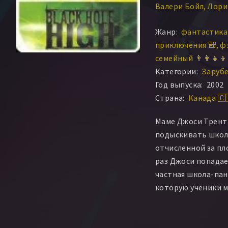
Валери Бойл
Лори
Ротафорд Грэй
Эл
Жанр:
фантастика 
Дженнифер Милле
приключения 🎒
фэ
Аарон Пул
Майкл 
семейный 👨‍👩‍👧‍👦
Дженни Ливайн
К
Категории:
Заруб
Лоуренс Бэйн
Тон
Год выпуска:
2002
Дэвид Реале
Эндр
Страна:
Канада 🇨
Мелисса Джейн Шо
Гленн МакМиллан
Маме Джоси Трент
Шейдиа Симмонс
подыскивать школу
Джеффри Дуглас
отчисленной за пл
Стив Джексон
Ада
раз Джоси попадае
Кристофер Таи
Эн
частная школа-пан
Лайам Титкомб
Дж
которую ученики м
Брайан Бэннен
Та
называют «Чёрная 
Ивана Витомир
М
Марк Дэвлин
Дона
На первый взгляд,