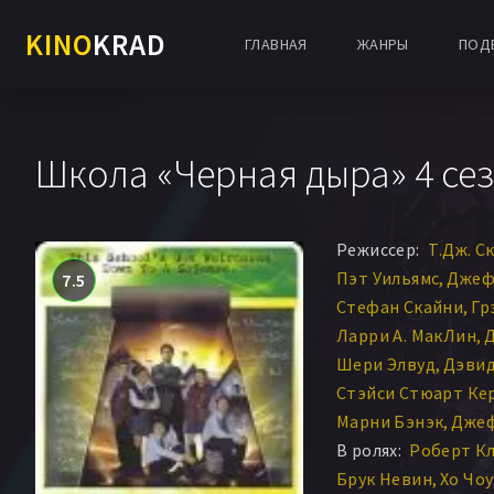
KINO
KRAD
ГЛАВНАЯ
ЖАНРЫ
ПОД
Школа «Черная дыра» 4 сезон
Режиссер:
Т.Дж. С
Пэт Уильямс
Джеф
7.5
Стефан Скайни
Гр
Ларри А. МакЛин
Д
Шери Элвуд
Дэвид
Стэйси Стюарт Ке
Марни Бэнэк
Дже
В ролях:
Роберт К
Брук Невин
Хо Чоу