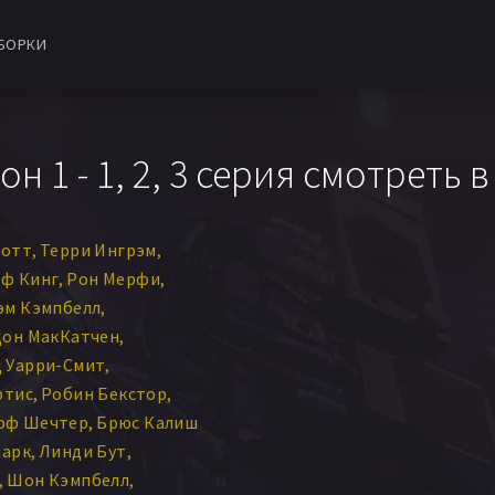
БОРКИ
 1 - 1, 2, 3 серия смотреть в
котт
Терри Ингрэм
ф Кинг
Рон Мерфи
эм Кэмпбелл
он МакКатчен
 Уарри-Смит
ртис
Робин Бекстор
фф Шечтер
Брюс Калиш
ларк
Линди Бут
Шон Кэмпбелл