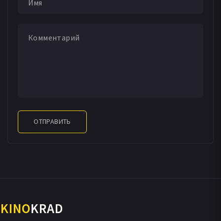
Скотт Субионо
Терренс Террелл
Дженна Фогелер
Чарли Вейрауч
Mashka Wolfe
Warren Dycus
Tremaine Hall
Дэвид Бройлес
ОТПРАВИТЬ
KINO
KRAD