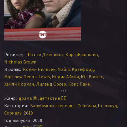
Режиссер:
Пэтти Дженкинс
Карл Франклин
Nicholas Brown
В ролях:
Конни Нильсен
Майлс Крэнфорд
Matthew Dennis Lewis
Индиа Айсли
Юл Васкес
Хейли Норман
Лиленд Орсер
Крис Пайн
Марко Ст. Джон
Арлен Эскарпета
Sisa Grey
Жанр:
драма 😫
детектив 🕵️‍♂️
Джим Джепсон
Виктория Махони
Джон Лофлин
Категории:
Зарубежные сериалы
Сериалы
Голливуд
Дженни Уэйд
Дейл Дикки
Джей Полсон
Сериалы 2019
Девон Бостик
Крис Дж. Джонсон
Астро
Голден Брукс
Год выпуска:
2019
Кестон Джон
Дилан Смит
Энтони Молинари