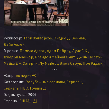
Режиссер:
Гари Хэлворсон
Эндрю Д. Вейман
Дэйв Аллен
В ролях:
Памела Адлон
Адам Боброу
Луис С.К.
Джерри Майнор
Брэндон Майкал Смит
Джим Нортон
Майкл Дж. Хэгерти
Лу Майерс
Эмма Стоун
Пол Раджи
Майкл Лосон
Ной Харпстер
Лайн Одумс
Жанр:
комедия 🤪
Роберт Брюэр
Джим Тернер
Кимберли Хоторн
Категории:
Зарубежные сериалы
Сериалы
Тодд Бэрри
Келли Гулд
Уильям Уолтон
Ник Ди Паоло
Сериалы HBO
Голливуд
Лаура Кайтлингер
Рик Шапиро
Блесст Боуден
Год выпуска:
2006
Тайлер Стилман
Уэйн Уилдерсон
Таня Александр
Страна:
США 🇺🇸
Стюарт Скелтон
Майк Айви
Ричи Нудлс
Диг Уэйн
Милдред Дюма
Курт Досс
Питер Гринвуд