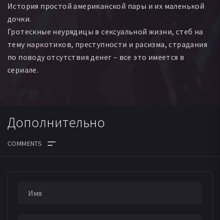
История простой американской пары и их маленькой
Роберт Итон
Сьюзэн Привер
Линдсэй Хестон
дочки.
Динк О’Нил
Логан Раскин
Лорен Берман
Гротескные неурядицы в сексуальной жизни, стеб на
Джейсон Столл
Дарлен Бел Грэйсон
Amanda Ravitch
тему наркотиков, преступности и расизма, страдания
Филлип Робак
Пол Нобрега
Джина ДеВиво
по поводу отсутствия денег – все это имеется в
Филип Д. Пинто
Эрик Стилман
сериале.
Дополнительно
ДАТА ВЫХОДА СЕРИЙ