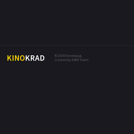
МЕЛОДРАМА
КОМЕДИЯ
ПРИКЛЮЧЕНИЯ
ДРАМА
БОЕВИК
KINO
KRAD
© 2026 Кинокрад
Created by AWM Team
ТРИЛЛЕР
ДЕТЕКТИВ
ФЭНТЕЗИ
МЮЗИКЛ
СЕМЕЙНЫЙ
МУЗЫКА